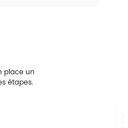
n place un
es étapes.
3
Nou
pro