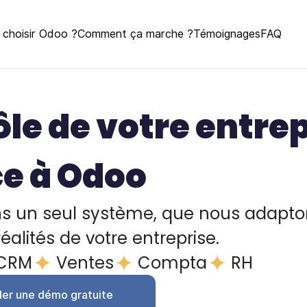
 choisir Odoo ?
Comment ça marche ?
Témoignages
FAQ
ôle de votre entre
e à Odoo
ans un seul système, que nous adapt
alités de votre entreprise.
CRM
Ventes
Compta
RH
er une démo gratuite