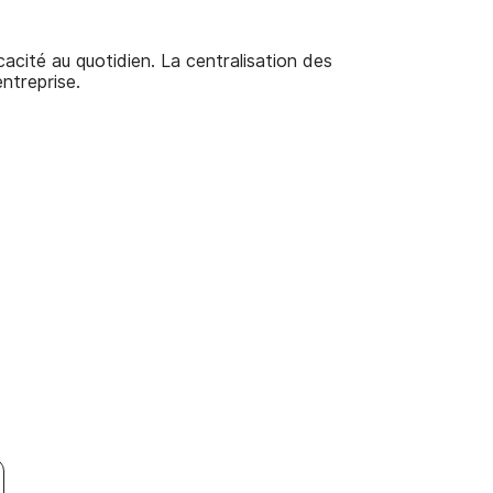
acité au quotidien. La centralisation des
La mise en
ntreprise.
facilite l