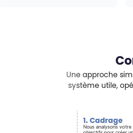
Co
Une approche simpl
système utile, opé
1
.
Cadrage
Nous analysons votre o
objectifs pour créer u